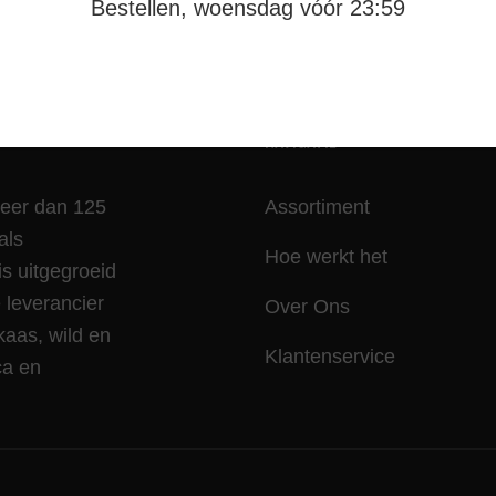
Bestellen, woensdag vóór 23:59
NAVIGATIE
meer dan 125
Assortiment
als
Hoe werkt het
is uitgegroeid
leverancier
Over Ons
kaas, wild en
Klantenservice
ca en