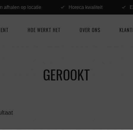
n afhalen op locatie
Horeca kwaliteit
E
MENT
HOE WERKT HET
OVER ONS
KLANT
GEROOKT
ltaat