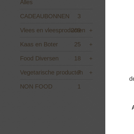
Alles
CADEAUBONNEN
3
Vlees en vleesproducten
269
+
Kaas en Boter
25
+
Food Diversen
18
+
Vegetarische producten
7
+
d
R
NON FOOD
1