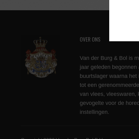
OVER ONS
Van der Burg & Bol is 
jaar geleden begonnen 
buurtslager waarna het 
tot een gerenommeerde 
van vlees, vleeswaren, 
gevogelte voor de hore
instellingen.