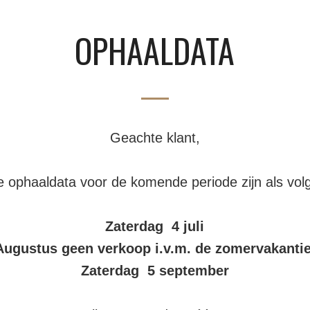
OPHAALDATA
Geachte klant,
e ophaaldata voor de komende periode zijn als volg
OOKWORST 225GR
€
3,26
Zaterdag 4 juli
Augustus geen verkoop i.v.m. de zomervakanti
BEKIJK PRODUCT
Zaterdag 5 september