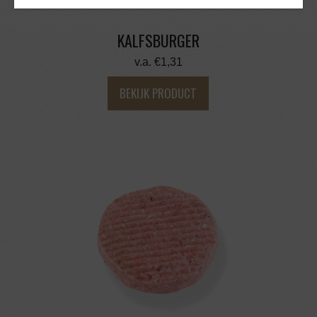
KALFSBURGER
v.a.
€
1,31
BEKIJK PRODUCT