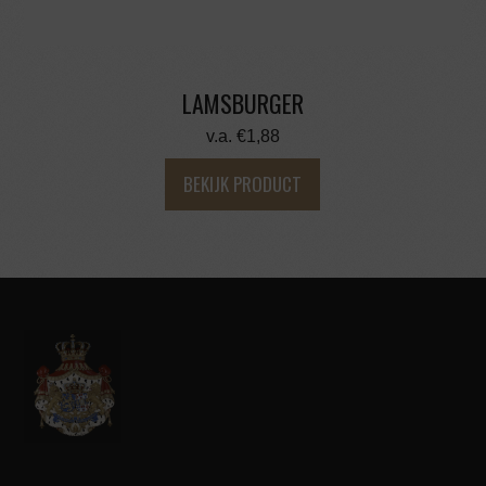
LAMSBURGER
v.a.
€
1,88
BEKIJK PRODUCT