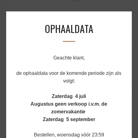
OPHAALDATA
KAAS OLD ROTTERDAM GESNEDEN 400GR
€
9,03
BEKIJK PRODUCT
Geachte klant,
de ophaaldata voor de komende periode zijn als
volgt:
Zaterdag 4 juli
Augustus geen verkoop i.v.m. de
zomervakantie
Zaterdag 5 september
Bestellen, woensdag vóór 23:59