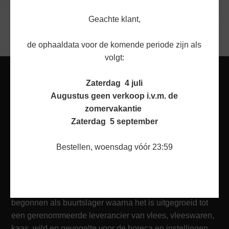
klant altijd geholpen wordt en dat u niet teleurgesteld
Geachte klant,
wordt. Bij Van der Burg & Bol ben u altijd welkom!
de ophaaldata voor de komende periode zijn als
volgt:
Zaterdag 4 juli
Augustus geen verkoop i.v.m. de
zomervakantie
Zaterdag 5 september
Bestellen, woensdag vóór 23:59
OVER ONS
Van der Burg & Bol is meer dan 125 jaar geleden
begonnen als buurtslager waarna het is uitgegroeid tot
een gerenommeerde leverancier van vlees, vleeswaren,
kaas, wild en gevogelte voor de horeca en instellingen.