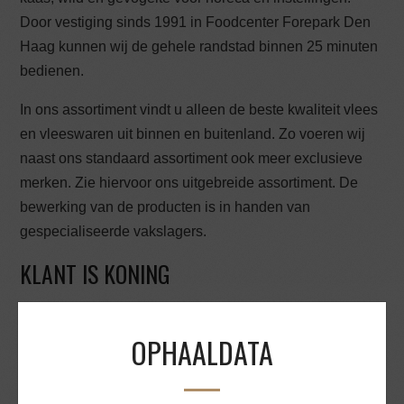
Door vestiging sinds 1991 in Foodcenter Forepark Den
Haag kunnen wij de gehele randstad binnen 25 minuten
bedienen.
In ons assortiment vindt u alleen de beste kwaliteit vlees
en vleeswaren uit binnen en buitenland. Zo voeren wij
naast ons standaard assortiment ook meer exclusieve
merken. Zie hiervoor ons uitgebreide assortiment. De
bewerking van de producten is in handen van
gespecialiseerde vakslagers.
KLANT IS KONING
Bij ons is de klant nog steeds koning. Wat inhoudt dat we
OPHAALDATA
proberen zoveel mogelijk aan de wens van de klant te
voldoen. Wij leveren aan zowel particulieren en
bedrijven. De gehele organisatie is zo ingesteld dat de