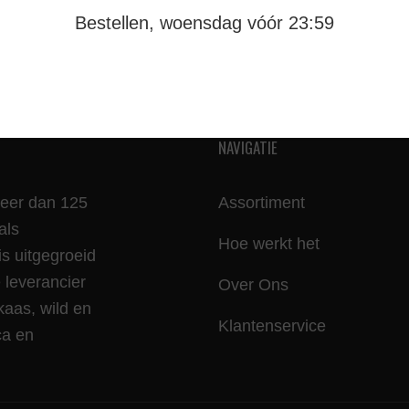
Bestellen, woensdag vóór 23:59
NAVIGATIE
meer dan 125
Assortiment
als
Hoe werkt het
is uitgegroeid
leverancier
Over Ons
kaas, wild en
Klantenservice
ca en