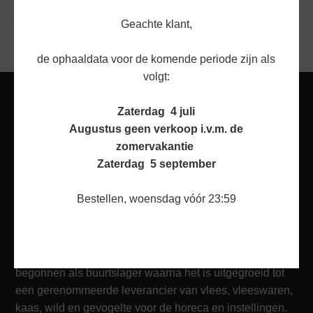
BEKIJK PRODUCT
Geachte klant,
de ophaaldata voor de komende periode zijn als
volgt:
Zaterdag 4 juli
Augustus geen verkoop i.v.m. de
zomervakantie
Zaterdag 5 september
Bestellen, woensdag vóór 23:59
OVER ONS
Van der Burg & Bol is meer dan 125 jaar geleden
begonnen als buurtslager waarna het is uitgegroeid tot
een gerenommeerde leverancier van vlees, vleeswaren,
kaas, wild en gevogelte voor de horeca en instellingen.