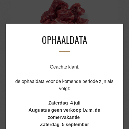
OPHAALDATA
Geachte klant,
HACHEE/GOULASHVLEES ONDERRIB RUND
de ophaaldata voor de komende periode zijn als
v.a.
€
5,33
volgt:
BEKIJK PRODUCT
Zaterdag 4 juli
Augustus geen verkoop i.v.m. de
zomervakantie
Zaterdag 5 september