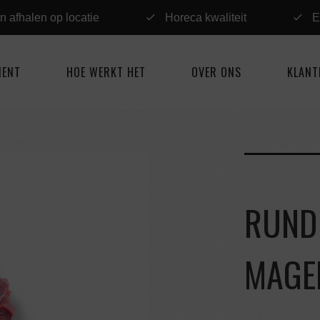
n afhalen op locatie
Horeca kwaliteit
E
MENT
HOE WERKT HET
OVER ONS
KLANT
RUND
MAGE