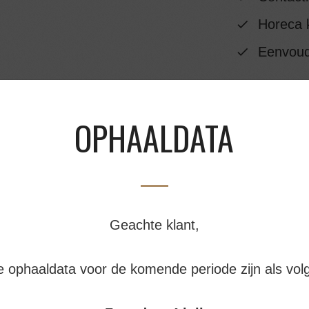
Horeca k
Eenvoudi
INGREDIËNTEN
OPHAALDATA
VOEDINGSWAAR
BESTELLEN EN A
Geachte klant,
e ophaaldata voor de komende periode zijn als volg