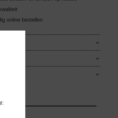
waliteit
g online bestellen
DEN
FHALEN
t: