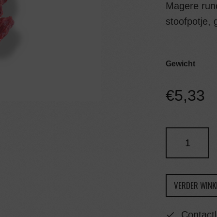
Magere rund
stoofpotje,
Gewicht
€
5,33
VERDER WINK
Contactl