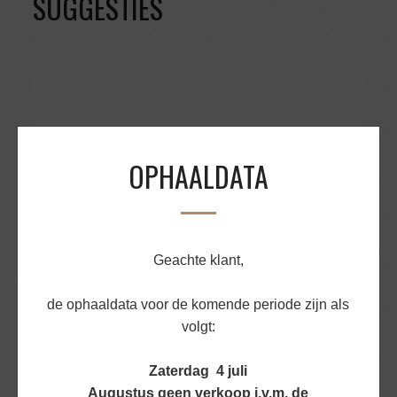
SUGGESTIES
OPHAALDATA
Geachte klant,
de ophaaldata voor de komende periode zijn als
volgt:
BOERENKAAS HOLLANDS NATUREL 500GR
Zaterdag 4 juli
€
9,10
Augustus geen verkoop i.v.m. de