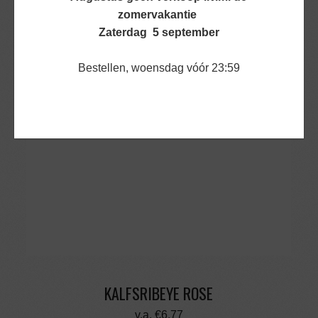
BEKIJK PRODUCT
zomervakantie
Zaterdag 5 september
Bestellen, woensdag vóór 23:59
KALFSRIBEYE ROSE
v.a.
€
6,77