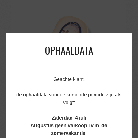
OPHAALDATA
Geachte klant,
de ophaaldata voor de komende periode zijn als
GEITENKAAS HOLLANDS OUD CA 300GR
volgt:
€
8,18
Zaterdag 4 juli
BEKIJK PRODUCT
Augustus geen verkoop i.v.m. de
zomervakantie