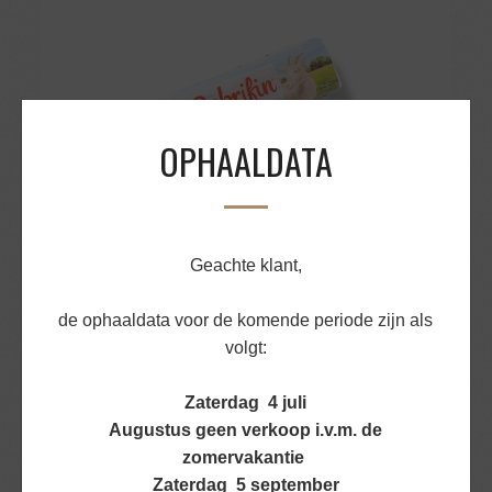
OPHAALDATA
Geachte klant,
GEITENKAAS NATUREL MINI 180GR
de ophaaldata voor de komende periode zijn als
volgt:
€
4,51
BEKIJK PRODUCT
Zaterdag 4 juli
Augustus geen verkoop i.v.m. de
zomervakantie
Zaterdag 5 september