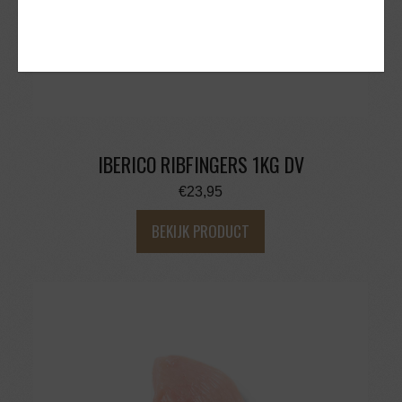
IBERICO RIBFINGERS 1KG DV
€
23,95
BEKIJK PRODUCT