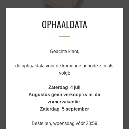
OPHAALDATA
GEITENKAAS HOLLANDS OUD CA 300GR
Geachte klant,
€
8,18
de ophaaldata voor de komende periode zijn als
BEKIJK PRODUCT
volgt:
Zaterdag 4 juli
Augustus geen verkoop i.v.m. de
zomervakantie
Zaterdag 5 september
Bestellen, woensdag vóór 23:59