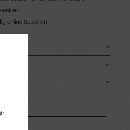
waliteit
g online bestellen
DEN
FHALEN
t: