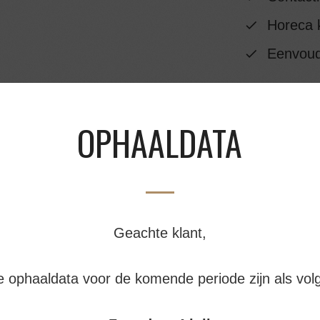
Horeca k
Eenvoudi
INGREDIËNTEN
OPHAALDATA
VOEDINGSWAAR
BESTELLEN EN A
Geachte klant,
e ophaaldata voor de komende periode zijn als volg