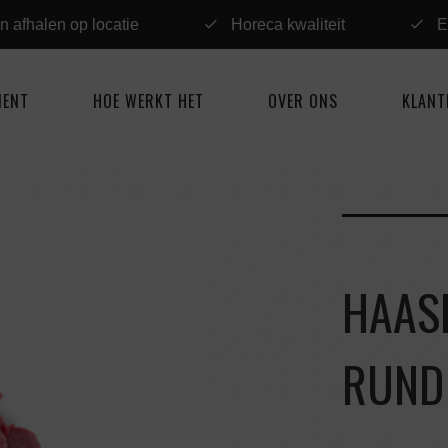
n afhalen op locatie
Horeca kwaliteit
E
MENT
HOE WERKT HET
OVER ONS
KLANT
HAAS
RUND