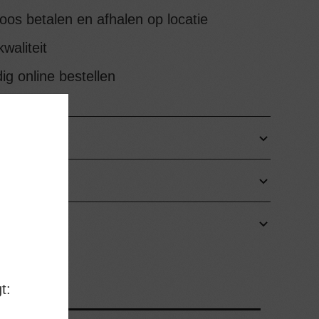
oos betalen en afhalen op locatie
waliteit
g online bestellen
DEN
FHALEN
t: