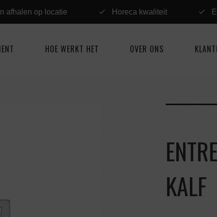
n afhalen op locatie
Horeca kwaliteit
E
MENT
HOE WERKT HET
OVER ONS
KLANT
ENTR
KALF