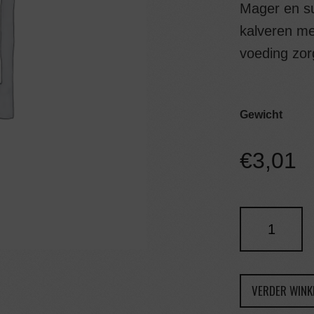
Mager en su
kalveren me
voeding zorg
Gewicht
€
3,01
VERDER WINK