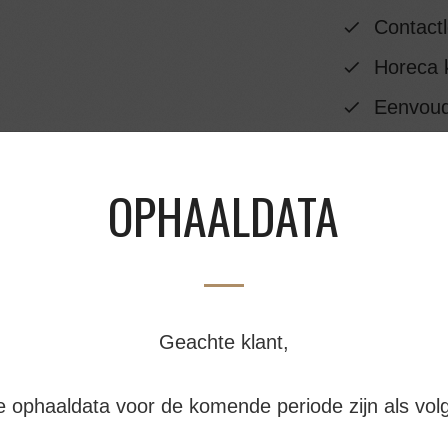
Contactl
Horeca k
Eenvoudi
OPHAALDATA
INGREDIËNTEN
VOEDINGSWAAR
BESTELLEN EN A
Geachte klant,
e ophaaldata voor de komende periode zijn als volg