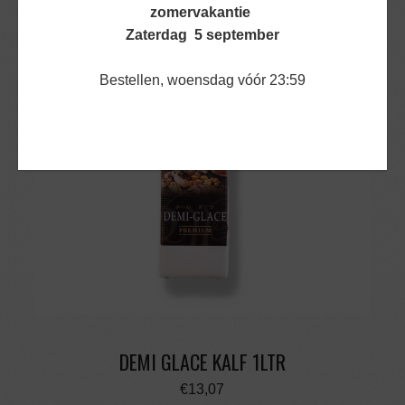
BEKIJK PRODUCT
zomervakantie
Zaterdag 5 september
Bestellen, woensdag vóór 23:59
DEMI GLACE KALF 1LTR
€
13,07